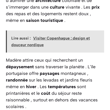
d’admirer une
architecture
coloniale et de
s’immerger dans une
culture
vivante . Les
prix
des repas et des logements restent doux ,
même en
saison touristique
.
Lire aussi :
Visiter Copenhague : design et
douceur nordique
Madère attire ceux qui recherchent un
dépaysement
sans traverser la planète . L’île
portugaise offre
paysages
montagneux ,
randonnée
sur les levadas et jardins fleuris
même en
hiver
. Les
températures
sont
printanières et le
coût
du séjour reste
raisonnable , surtout en dehors des vacances
scolaires .