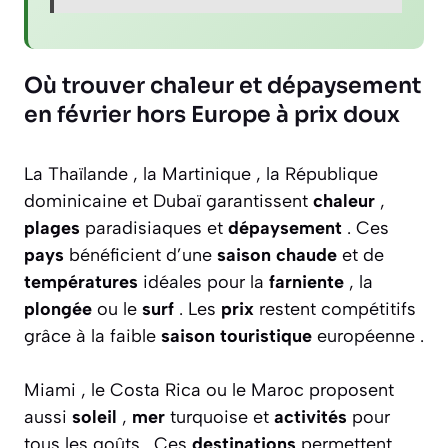
Où trouver chaleur et dépaysement
en février hors Europe à prix doux
La Thaïlande , la Martinique , la République
dominicaine et Dubaï garantissent
chaleur
,
plages
paradisiaques et
dépaysement
. Ces
pays
bénéficient d’une
saison chaude
et de
températures
idéales pour la
farniente
, la
plongée
ou le
surf
. Les
prix
restent compétitifs
grâce à la faible
saison touristique
européenne .
Miami , le Costa Rica ou le Maroc proposent
aussi
soleil
,
mer
turquoise et
activités
pour
tous les goûts . Ces
destinations
permettent