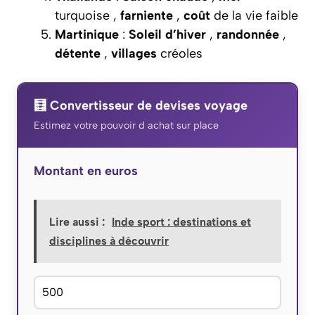
turquoise ,
farniente
,
coût
de la vie faible
Martinique
:
Soleil d’hiver
,
randonnée
,
détente
,
villages
créoles
🧮 Convertisseur de devises voyage
Estimez votre pouvoir d achat sur place
Montant en euros
Lire aussi :
Inde sport : destinations et
disciplines à découvrir