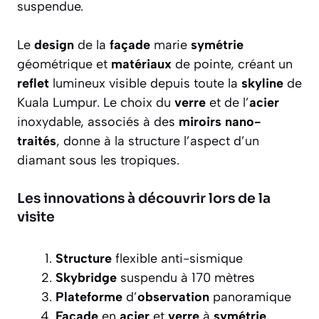
suspendue.
Le
design
de la
façade
marie
symétrie
géométrique et
matériaux
de pointe, créant un
reflet
lumineux visible depuis toute la
skyline
de
Kuala Lumpur. Le choix du
verre
et de l’
acier
inoxydable, associés à des
miroirs nano-
traités
, donne à la structure l’aspect d’un
diamant sous les tropiques.
Les innovations à découvrir lors de la
visite
Structure
flexible anti-sismique
Skybridge
suspendu à 170 mètres
Plateforme
d’
observation
panoramique
Façade
en
acier
et
verre
à
symétrie