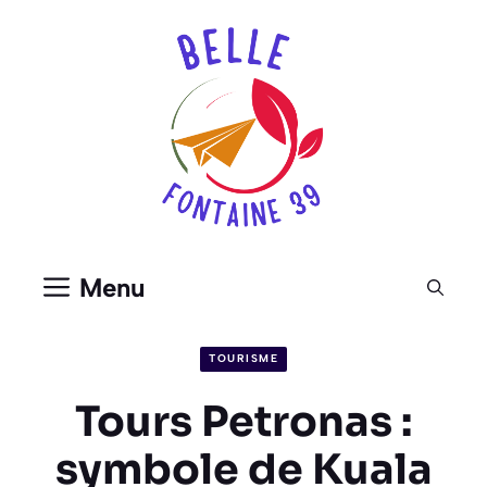
Aller
au
contenu
Menu
TOURISME
Tours Petronas :
symbole de Kuala