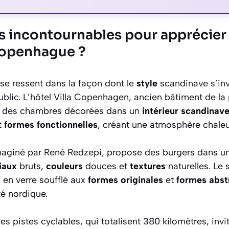
es incontournables pour apprécier
Copenhague ?
se ressent dans la façon dont le
style
scandinave s’in
blic. L’hôtel Villa Copenhagen, ancien bâtiment de la
se des chambres décorées dans un
intérieur scandinav
t
formes fonctionnelles
, créant une atmosphère chaleu
imaginé par René Redzepi, propose des burgers dans un
iaux
bruts,
couleurs
douces et
textures
naturelles. Le 
 en verre soufflé aux
formes originales
et
formes abst
té nordique.
es pistes cyclables, qui totalisent 380 kilomètres, invite