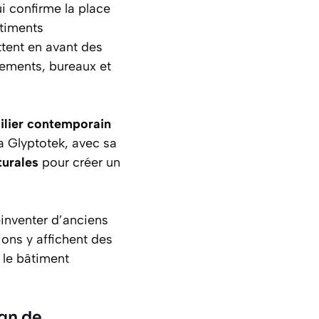
ui confirme la place
âtiments
tent en avant des
gements, bureaux et
lier contemporain
a Glyptotek, avec sa
turales
pour créer un
éinventer d’anciens
ions y affichent des
 le bâtiment
ign de