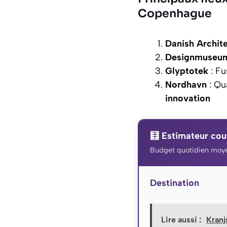
Copenhague
Danish Archit
Designmuseu
Glyptotek
: Fu
Nordhavn
: Qu
innovation
🧮 Estimateur cou
Budget quotidien moye
Destination
Lire aussi :
Kranj