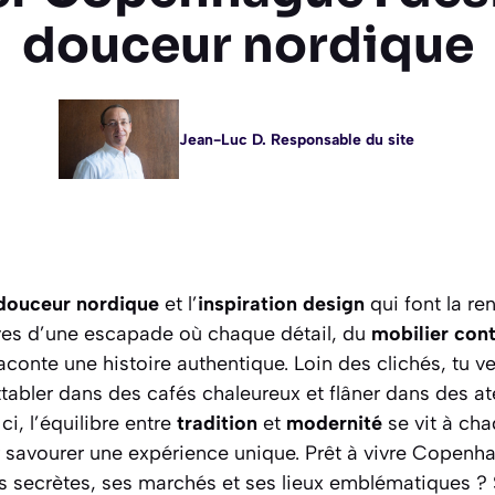
douceur nordique
Jean-Luc D. Responsable du site
douceur nordique
et l’
inspiration design
qui font la r
es d’une escapade où chaque détail, du
mobilier con
raconte une histoire authentique. Loin des clichés, tu v
attabler dans des cafés chaleureux et flâner dans des at
Ici, l’équilibre entre
tradition
et
modernité
se vit à chaq
our savourer une expérience unique. Prêt à vivre Copen
es secrètes, ses marchés et ses lieux emblématiques ?