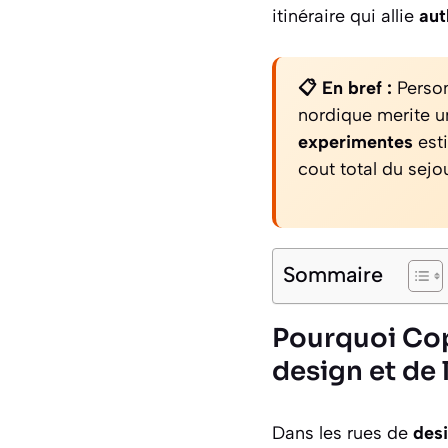
itinéraire qui allie
aut
📋 En bref :
Person
nordique merite u
experimentes
esti
cout total du sejou
Sommaire
Pourquoi Cop
design et de 
Dans les rues de
des