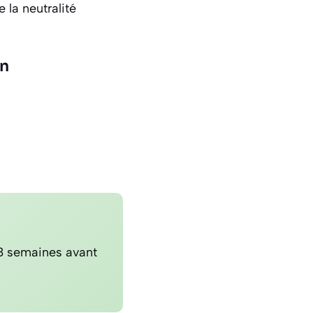
 la neutralité
en
8 semaines avant