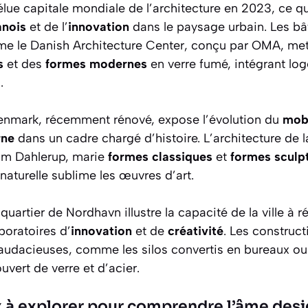
é élue capitale mondiale de l’architecture en 2023, ce q
anois
et de l’
innovation
dans le paysage urbain. Les b
 le Danish Architecture Center, conçu par OMA, met
s
et des
formes modernes
en verre fumé, intégrant lo
.
mark, récemment rénové, expose l’évolution du
mobi
rne
dans un cadre chargé d’histoire. L’architecture de l
lm Dahlerup, marie
formes classiques
et
formes sculp
naturelle sublime les œuvres d’art.
uartier de Nordhavn illustre la capacité de la ville à r
aboratoires d’
innovation
et de
créativité
. Les construct
udacieuses, comme les silos convertis en bureaux ou
uvert de verre et d’acier.
x à explorer pour comprendre l’âme des