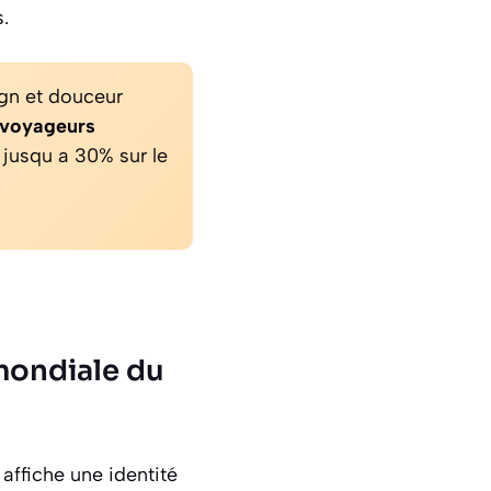
.
ign et douceur
voyageurs
jusqu a 30% sur le
mondiale du
affiche une identité