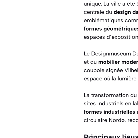
unique. La ville a ét
centrale du
design d
emblématiques comme
formes géométrique
espaces d’exposition
Le Designmuseum Den
et du
mobilier mode
coupole signée Vilhe
espace où la lumière 
La transformation du q
sites industriels en l
formes industrielles
a
circulaire Nordø, reco
Principaux lieu