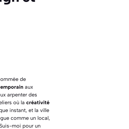
enommée de
temporain
aux
eux arpenter des
eliers où la
créativité
ue instant, et la ville
hague comme un local,
 Suis-moi pour un