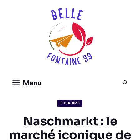
Aller
au
contenu
Menu
TOURISME
Naschmarkt : le
marché iconique de