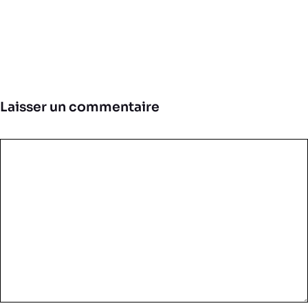
Laisser un commentaire
Commentaire