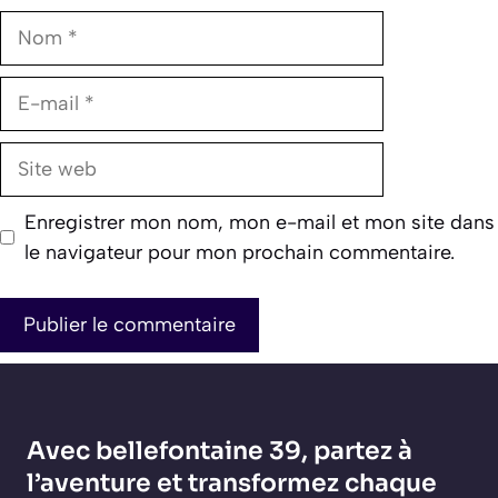
Nom
E-
mail
Site
web
Enregistrer mon nom, mon e-mail et mon site dans
le navigateur pour mon prochain commentaire.
Avec bellefontaine 39, partez à
l’aventure et transformez chaque