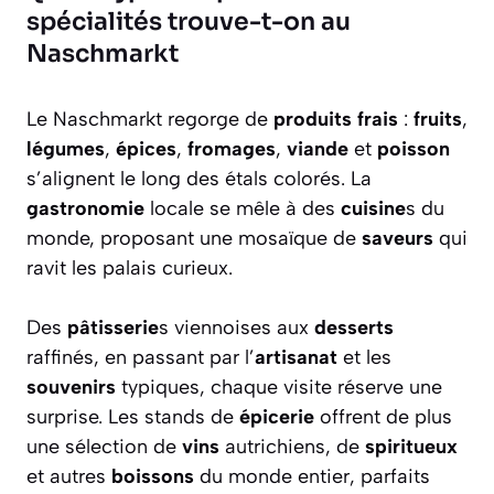
spécialités trouve-t-on au
Naschmarkt
Le Naschmarkt regorge de
produits frais
:
fruits
,
légumes
,
épices
,
fromages
,
viande
et
poisson
s’alignent le long des étals colorés. La
gastronomie
locale se mêle à des
cuisine
s du
monde, proposant une mosaïque de
saveurs
qui
ravit les palais curieux.
Des
pâtisserie
s viennoises aux
desserts
raffinés, en passant par l’
artisanat
et les
souvenirs
typiques, chaque visite réserve une
surprise. Les stands de
épicerie
offrent de plus
une sélection de
vins
autrichiens, de
spiritueux
et autres
boissons
du monde entier, parfaits