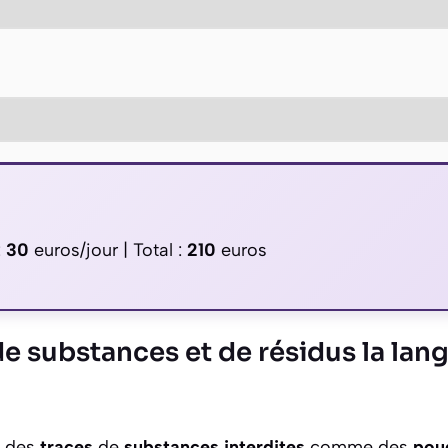
:
30
euros/jour | Total :
210
euros
e substances et de résidus la lan
e des
traces
de
substances interdites
comme des
pou