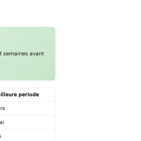
8 semaines avant
illeure periode
rs
ai
n