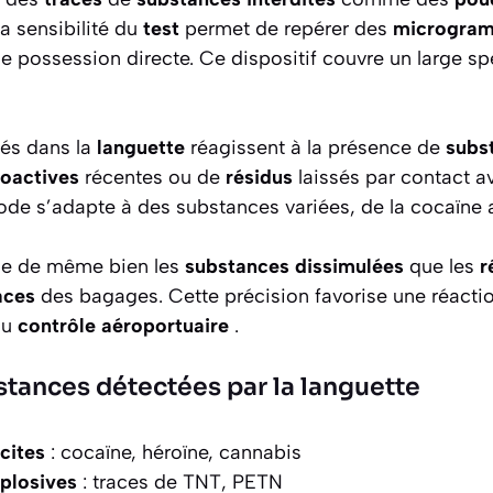
La sensibilité du
test
permet de repérer des
microgra
 possession directe. Ce dispositif couvre un large s
és dans la
languette
réagissent à la présence de
subs
hoactives
récentes ou de
résidus
laissés par contact 
de s’adapte à des substances variées, de la cocaïne 
e de même bien les
substances dissimulées
que les
r
aces
des bagages. Cette précision favorise une réacti
du
contrôle aéroportuaire
.
stances détectées par la languette
icites
: cocaïne, héroïne, cannabis
plosives
: traces de TNT, PETN