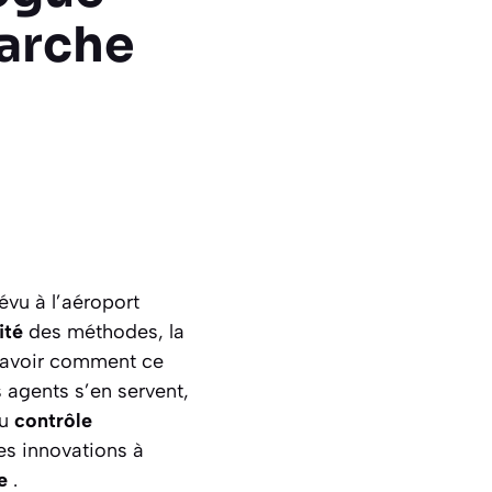
arche
évu à l’aéroport
cité
des méthodes, la
 Savoir comment ce
 agents s’en servent,
du
contrôle
les innovations à
ce
.