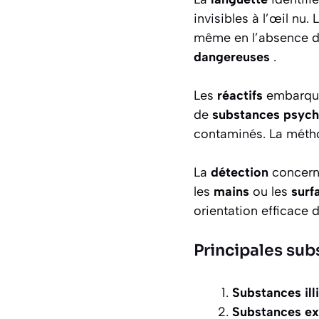
invisibles à l’œil nu. 
même en l’absence de
dangereuses
.
Les
réactifs
embarqu
de
substances psyc
contaminés. La métho
La
détection
concern
les
mains
ou les
surf
orientation efficace 
Principales sub
Substances ill
Substances ex