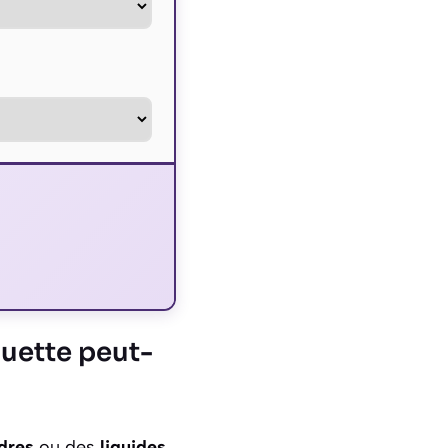
guette peut-
dres
ou des
liquides