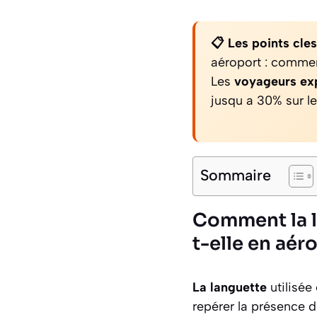
📋 Les points cles
aéroport : commen
Les
voyageurs ex
jusqu a 30% sur le
Sommaire
Comment la l
t-elle en aér
La languette
utilisée
repérer la présence 