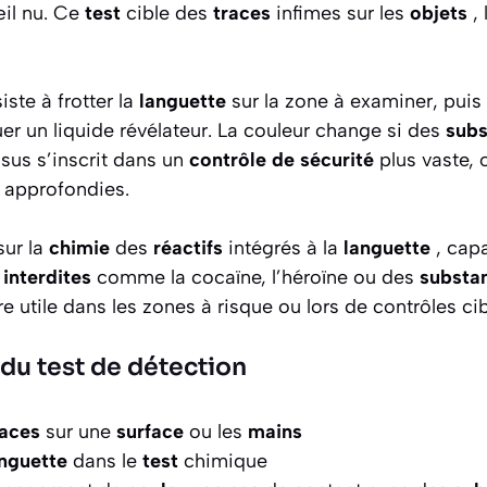
œil nu. Ce
test
cible des
traces
infimes sur les
objets
,
iste à frotter la
languette
sur la zone à examiner, puis 
r un liquide révélateur. La couleur change si des
subs
sus s’inscrit dans un
contrôle de sécurité
plus vaste, 
s approfondies.
sur la
chimie
des
réactifs
intégrés à la
languette
, capa
 interdites
comme la cocaïne, l’héroïne ou des
substa
 utile dans les zones à risque ou lors de contrôles cib
 du test de détection
races
sur une
surface
ou les
mains
anguette
dans le
test
chimique