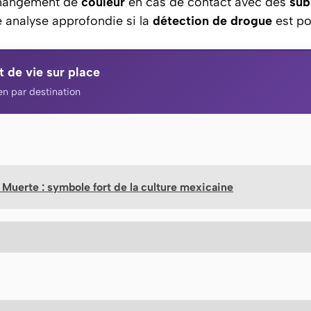
changement de
couleur
en cas de contact avec des
sub
 analyse approfondie si la
détection de drogue
est po
t de vie sur place
n par destination
 Muerte : symbole fort de la culture mexicaine