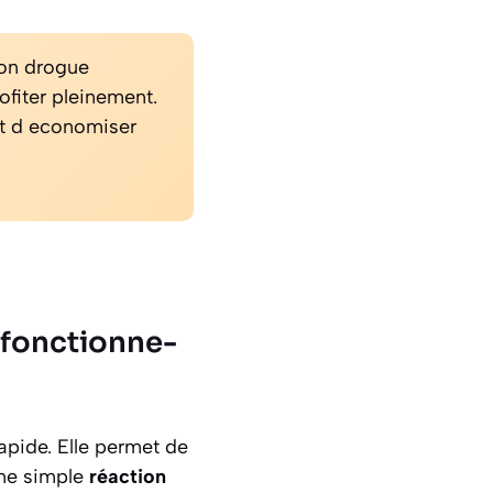
ion drogue
fiter pleinement.
et d economiser
 fonctionne-
apide. Elle permet de
une simple
réaction