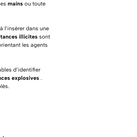
 les
mains
ou toute
à l’insérer dans une
tances illicites
sont
orientant les agents
bles d’identifier
nces explosives
.
lés.