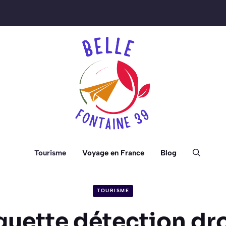
Tourisme
Voyage en France
Blog
TOURISME
guette détection dr