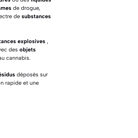
mmes
de drogue,
pectre de
substances
tances explosives
,
avec des
objets
au cannabis.
ésidus
déposés sur
on rapide et une