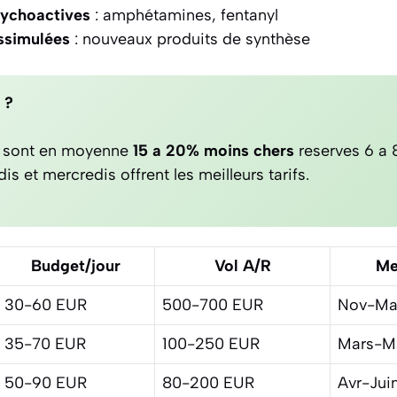
ychoactives
: amphétamines, fentanyl
ssimulées
: nouveaux produits de synthèse
 ?
on sont en moyenne
15 a 20% moins chers
reserves 6 a 
is et mercredis offrent les meilleurs tarifs.
Budget/jour
Vol A/R
Me
30-60 EUR
500-700 EUR
Nov-Ma
35-70 EUR
100-250 EUR
Mars-M
50-90 EUR
80-200 EUR
Avr-Jui