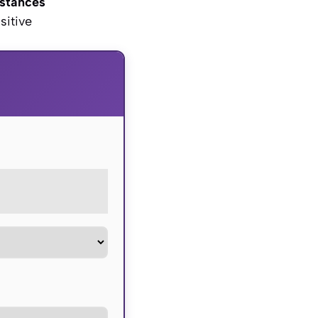
stances
sitive