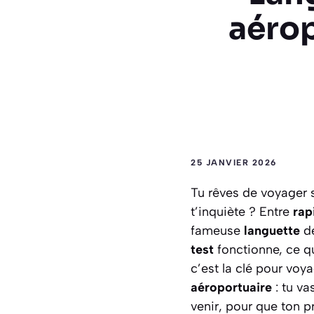
aéro
25 JANVIER 2026
Tu rêves de voyager s
t’inquiète ? Entre
rap
fameuse
languette
d
test
fonctionne, ce qu
c’est la clé pour voya
aéroportuaire
: tu v
venir, pour que ton