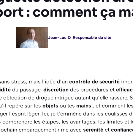
port : comment ça m
Jean-Luc D. Responsable du site
ans stress, mais l’idée d’un
contrôle de sécurité
impr
idité
du passage,
discrétion
des procédures et
effica
e détection de drogue intrigue autant qu’elle rassure.
’il repère sur tes
objets
ou tes
mains
, et comment les
ger l’esprit léger. Ici, je t’emmène dans les coulisses 
as comprendre les étapes, les avantages, les limites et 
 prochain embarquement rime avec
sérénité
et
confian