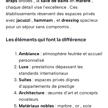
draps
brodés , la
salle de bains
en
marbre
,
chaque détail vise l’excellence . Ces
établissements réservent des espaces privés
avec
jacuzzi
,
hammam
, et
dressing
spacieux
pour un séjour sans compromis .
Les éléments qui font la différence
Ambiance
: atmosphère feutrée et accueil
personnalisé
Luxe
: prestations dépassant les
standards internationaux
Suites
: espaces privés dignes
d’appartements de prestige
Architecture
: œuvres d’art et concepts
novateurs
Matériaux nobles
: marbre , or , soie