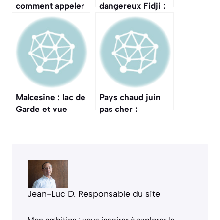
comment appeler
dangereux Fidji :
depuis la France
espèces à éviter
Malcesine : lac de
Pays chaud juin
Garde et vue
pas cher :
imprenable
destinations
estivales
Jean-Luc D. Responsable du site
Mon ambition : vous inspirer à explorer le