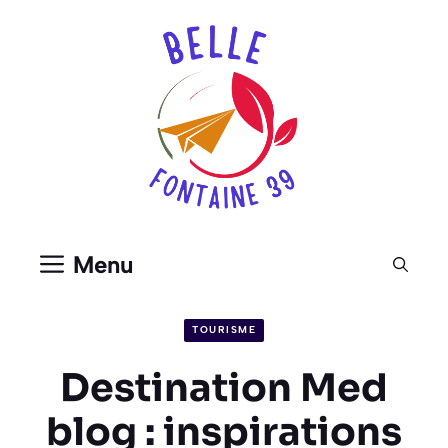
Aller
au
contenu
Menu
TOURISME
Destination Med
blog : inspirations